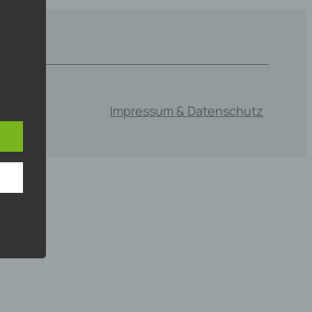
mens,
ng
Impressum & Datenschutz
en
chte
r von
ten
.
ische
n
ann.
ise