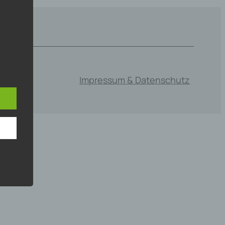
mens,
ng
Impressum & Datenschutz
en
chte
r von
ten
.
ische
n
ann.
ise